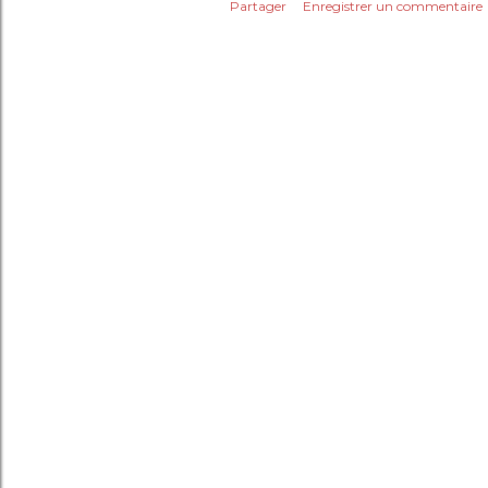
Partager
Enregistrer un commentaire
c
l
e
s