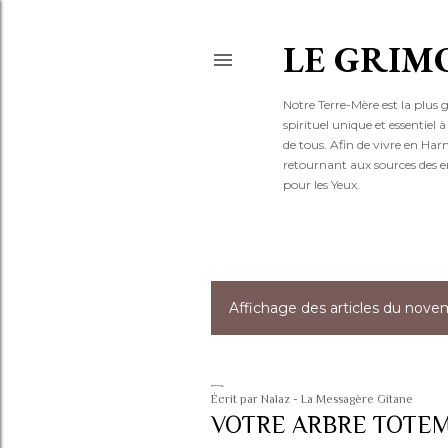
LE GRIM
Notre Terre-Mère est la plus 
spirituel unique et essentiel
de tous. Afin de vivre en Ha
retournant aux sources des e
pour les Yeux.
Affichage des articles du nove
A
r
t
Écrit par
Nalaz - La Messagère Gitane
VOTRE ARBRE TOTE
i