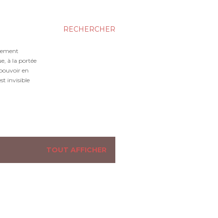
RECHERCHER
gnement
e, à la portée
 pouvoir en
t invisible
TOUT AFFICHER