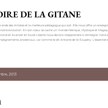
Accéder au contenu principal
OIRE DE LA GITANE
grande des Artistes et la meilleure pédagogue qui soit. Elle nous offre un ensei
 à notre évolution. En son cœur se cache un monde Féerique, Mystique et Magiqu
rmonie et Avancer en toute Liberté nous devons réapprendre à réintégrer notre
nseignements ancestraux, car comme le dit Antoine de St Exupéry: L'essentiel es
mbre, 2013
M