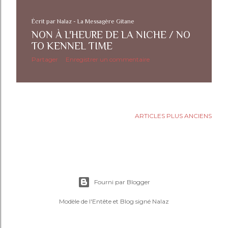
t
i
Écrit par
Nalaz - La Messagère Gitane
NON À L'HEURE DE LA NICHE / NO
c
TO KENNEL TIME
l
Partager
Enregistrer un commentaire
e
s
ARTICLES PLUS ANCIENS
Fourni par Blogger
Modèle de l'Entête et Blog signé Nalaz