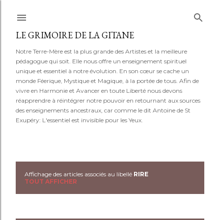
Accéder au contenu principal
LE GRIMOIRE DE LA GITANE
Notre Terre-Mère est la plus grande des Artistes et la meilleure
pédagogue qui soit. Elle nous offre un enseignement spirituel
unique et essentiel à notre évolution. En son cœur se cache un
monde Féerique, Mystique et Magique, à la portée de tous. Afin de
vivre en Harmonie et Avancer en toute Liberté nous devons
réapprendre à réintégrer notre pouvoir en retournant aux sources
des enseignements ancestraux, car comme le dit Antoine de St
Exupéry: L'essentiel est invisible pour les Yeux.
Affichage des articles associés au libellé
RIRE
A
TOUT AFFICHER
r