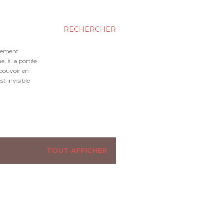
RECHERCHER
gnement
e, à la portée
 pouvoir en
t invisible
TOUT AFFICHER