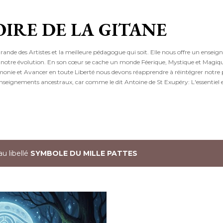
Accéder au contenu principal
OIRE DE LA GITANE
grande des Artistes et la meilleure pédagogue qui soit. Elle nous offre un ensei
 à notre évolution. En son cœur se cache un monde Féerique, Mystique et Magiqu
rmonie et Avancer en toute Liberté nous devons réapprendre à réintégrer notre
nseignements ancestraux, car comme le dit Antoine de St Exupéry: L'essentiel es
au libellé
SYMBOLE DU MILLE PATTES