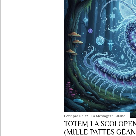
c
l
e
s
Écrit par
Nalaz - La Messagère Gitane
TOTEM LA SCOLOPE
(MILLE PATTES GÉAN