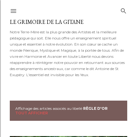
Accéder au contenu principal
LE GRIMOIRE DE LA GITANE
Notre Terre-Mère est la plus grande des Artistes et la meilleure
pédagogue qui soit. Elle nous offre un enseignement spirituel
unique et essentiel à notre évolution. En son cœur se cache un
monde Féerique, Mystique et Magique, à la portée de tous. Afin de
vivre en Harmonie et Avancer en toute Liberté nous devons
réapprendre à réintégrer notre pouvoir en retournant aux sources
des enseignements ancestraux, car comme le dit Antoine de St
Exupéry: L'essentiel est invisible pour les Yeux.
Affichage des articles associés au libellé
RÈGLE D'OR
A
TOUT AFFICHER
r