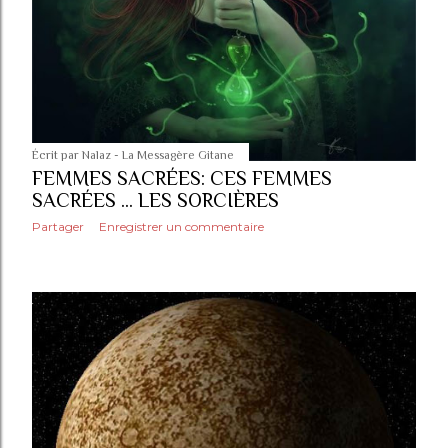
Écrit par
Nalaz - La Messagère Gitane
FEMMES SACRÉES: CES FEMMES
SACRÉES ... LES SORCIÈRES
Partager
Enregistrer un commentaire