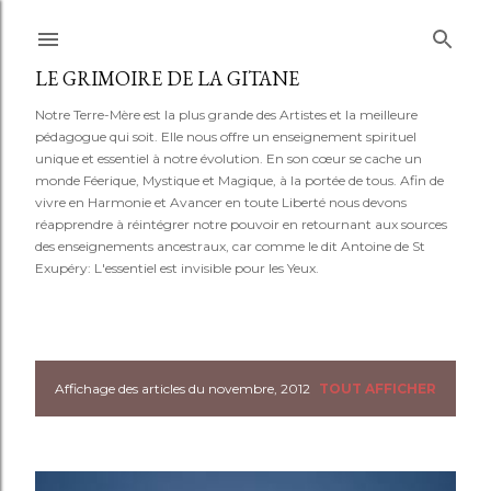
Accéder au contenu principal
LE GRIMOIRE DE LA GITANE
Notre Terre-Mère est la plus grande des Artistes et la meilleure
pédagogue qui soit. Elle nous offre un enseignement spirituel
unique et essentiel à notre évolution. En son cœur se cache un
monde Féerique, Mystique et Magique, à la portée de tous. Afin de
vivre en Harmonie et Avancer en toute Liberté nous devons
réapprendre à réintégrer notre pouvoir en retournant aux sources
des enseignements ancestraux, car comme le dit Antoine de St
Exupéry: L'essentiel est invisible pour les Yeux.
Affichage des articles du novembre, 2012
TOUT AFFICHER
A
r