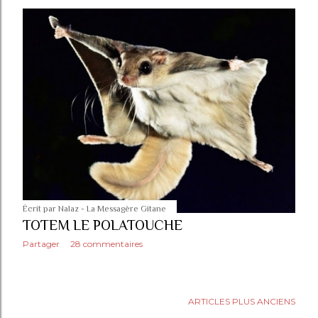
t
i
c
l
e
s
Écrit par
Nalaz - La Messagère Gitane
TOTEM LE POLATOUCHE
Partager
28 commentaires
ARTICLES PLUS ANCIENS