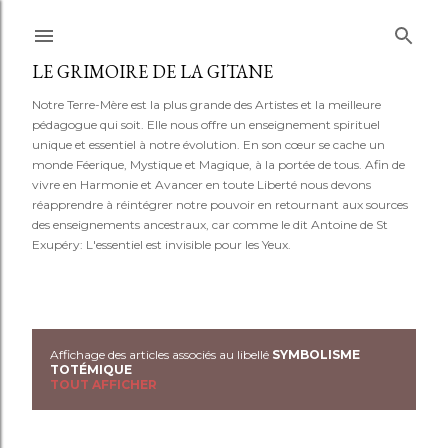
Accéder au contenu principal
LE GRIMOIRE DE LA GITANE
Notre Terre-Mère est la plus grande des Artistes et la meilleure
pédagogue qui soit. Elle nous offre un enseignement spirituel
unique et essentiel à notre évolution. En son cœur se cache un
monde Féerique, Mystique et Magique, à la portée de tous. Afin de
vivre en Harmonie et Avancer en toute Liberté nous devons
réapprendre à réintégrer notre pouvoir en retournant aux sources
des enseignements ancestraux, car comme le dit Antoine de St
Exupéry: L'essentiel est invisible pour les Yeux.
Affichage des articles associés au libellé
SYMBOLISME
A
TOTÉMIQUE
TOUT AFFICHER
r