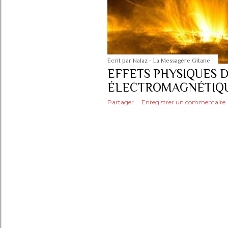
c
l
e
Écrit par
Nalaz - La Messagère Gitane
s
EFFETS PHYSIQUES 
ÉLECTROMAGNÉTIQ
Partager
Enregistrer un commentaire