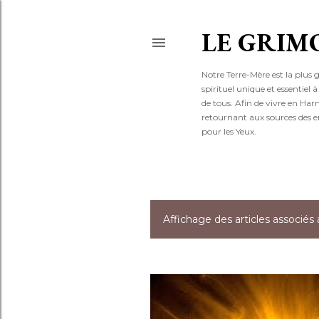
LE GRIM
Notre Terre-Mère est la plus 
spirituel unique et essentiel
de tous. Afin de vivre en Ha
retournant aux sources des e
pour les Yeux.
Affichage des articles associés 
A
r
t
i