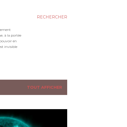
RECHERCHER
gnement
e, à la portée
 pouvoir en
t invisible
TOUT AFFICHER