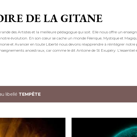
Accéder au contenu principal
OIRE DE LA GITANE
grande des Artistes et la meilleure pédagogue qui soit. Elle nous offre un ensei
 à notre évolution. En son cœur se cache un monde Féerique, Mystique et Magiqu
rmonie et Avancer en toute Liberté nous devons réapprendre à réintégrer notre
nseignements ancestraux, car comme le dit Antoine de St Exupéry: L'essentiel es
au libellé
TEMPÊTE