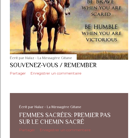
t
i
c
l
e
s
Écrit par
Nalaz - La Messagère Gitane
SOUVENEZ-VOUS / REMEMBER
Partager
Enregistrer un commentaire
Écrit par
Nalaz - La Messagère Gitane
FEMMES SACRÉES: PREMIER PAS
SUR LE CHEMIN SACRÉ
Partager
Enregistrer un commentaire