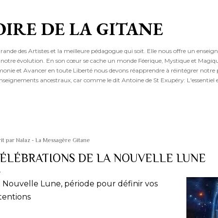
Accéder au contenu principal
OIRE DE LA GITANE
grande des Artistes et la meilleure pédagogue qui soit. Elle nous offre un ensei
 à notre évolution. En son cœur se cache un monde Féerique, Mystique et Magiqu
rmonie et Avancer en toute Liberté nous devons réapprendre à réintégrer notre
nseignements ancestraux, car comme le dit Antoine de St Exupéry: L'essentiel es
it par
Nalaz - La Messagère Gitane
ÉLÉBRATIONS DE LA NOUVELLE LUNE
 Nouvelle Lune, période pour définir vos
tentions