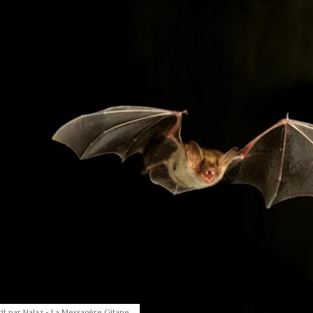
it par
Nalaz - La Messagère Gitane