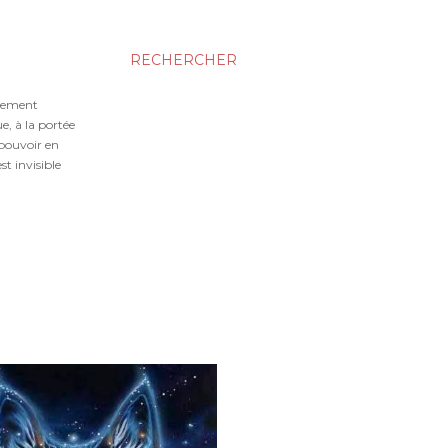
RECHERCHER
gnement
e, à la portée
 pouvoir en
t invisible