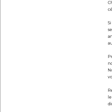
C
cé
Si
se
an
au
Pr
no
No
vo
Re
le
di